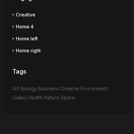
Creative
Home 4
Home left
Home right
Tags
Art
Biology
Business
Creative
Environemnt
Galaxy
Health
Nature
Space