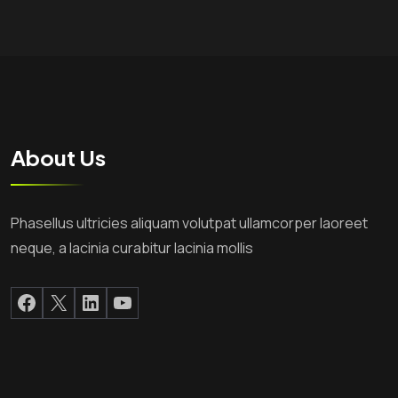
About Us
Phasellus ultricies aliquam volutpat ullamcorper laoreet
neque, a lacinia curabitur lacinia mollis
Facebook
X
LinkedIn
YouTube