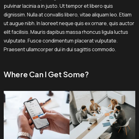
pulvinar lacinia a in justo. Ut tempor et libero quis
dignissim. Nulla at convallis libero, vitae aliquam leo. Etiam
ut augue nibh. In laoreet neque quis ex ornare, quis auctor
elit facilisis. Mauris dapibus massa rhoncus ligula luctus
vulputate. Fusce condimentum placerat vulputate.
Praesent ullamcorper dui in dui sagittis commodo.
Where Can I Get Some?