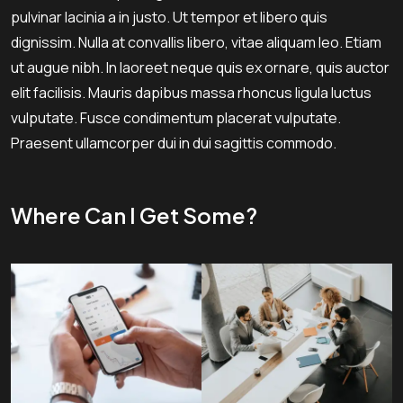
pulvinar lacinia a in justo. Ut tempor et libero quis
dignissim. Nulla at convallis libero, vitae aliquam leo. Etiam
ut augue nibh. In laoreet neque quis ex ornare, quis auctor
elit facilisis. Mauris dapibus massa rhoncus ligula luctus
vulputate. Fusce condimentum placerat vulputate.
Praesent ullamcorper dui in dui sagittis commodo.
Where Can I Get Some?